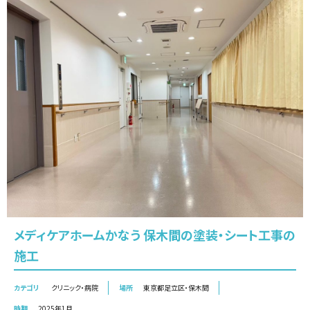
メディケアホームかなう 保木間の塗装・シート工事の
施工
カテゴリ
クリニック・病院
場所
東京都足立区・保木間
時期
2025年1月