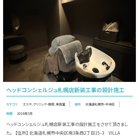
ヘッドコンシェルジュ札幌店新装工事の設計施工
カテゴリ
エステ
、
クリニック・病院
、
美容室
場所
北海道札幌市・中央区
時期
2026年3月
ヘッドコンシェルジュ札幌店新装工事の設計施工をさせて頂きまし
た。 【住所】 北海道札幌市中央区南3条西2丁目15-3 VILLA