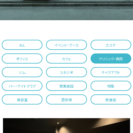
ALL
イベント・ブース
エステ
オフィス
カフェ
クリニック・病院
ジム
スタジオ
テイクアウト
バー・ナイトクラブ
商業施設
物販
美容室
遊技場
飲食店