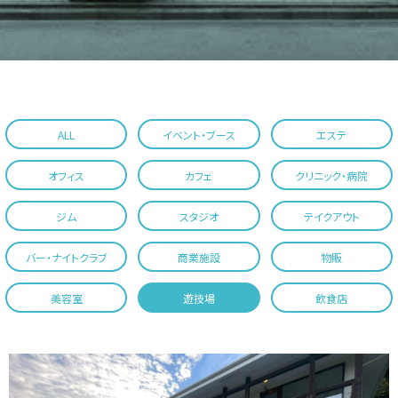
ALL
イベント・ブース
エステ
オフィス
カフェ
クリニック・病院
ジム
スタジオ
テイクアウト
バー・ナイトクラブ
商業施設
物販
美容室
遊技場
飲食店