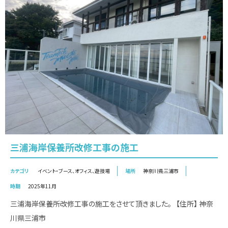
三浦海岸保養所改修工事の施工
カテゴリ
イベント・ブース
、
オフィス
、
遊技場
場所
神奈川県三浦市
時期
2025年11月
三浦海岸保養所改修工事の施工をさせて頂きました。 【住所】 神奈
川県三浦市