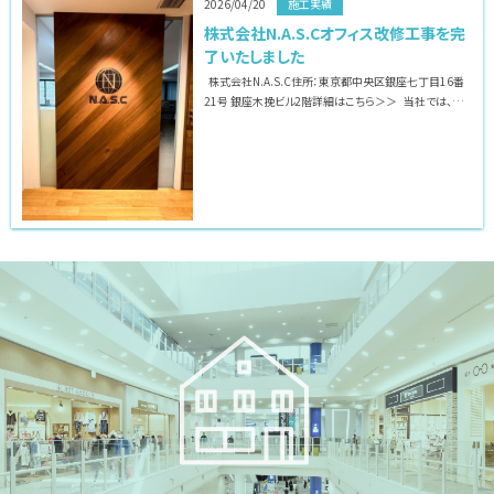
2026/04/20
施工実績
株式会社N.A.S.Cオフィス改修工事を完
了いたしました
株式会社N.A.S.C住所：東京都中央区銀座七丁目16番
21号 銀座木挽ビル2階詳細はこちら＞＞ 当社では、店
舗・オフィスの内装デザイン、施工までワンストップで対応
致します