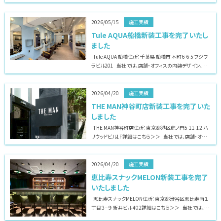
の内装デザイン、施工までワンストップで対応致します
2026/05/15
施工実績
Tule AQUA船橋新装工事を完了いたし
ました
Tule AQUA 船橋住所：千葉県 船橋市 本町6-6-5 フジワ
ラビル201 当社では、店舗・オフィスの内装デザイン、施
工までワンストップで対応致します
2026/04/20
施工実績
THE MAN神谷町店新装工事を完了いた
しました
THE MAN神谷町店住所：東京都港区虎ノ門5-11-12 ハ
リウッドビル1F詳細はこちら＞＞ 当社では、店舗・オフィ
スの内装デザイン、施工までワンストップで対応致します
2026/04/20
施工実績
恵比寿スナックMELON新装工事を完了
いたしました
恵比寿スナックMELON住所：東京都渋谷区恵比寿南１
丁目３−９ 新井ビル 402詳細はこちら＞＞ 当社では、店
舗・オフィスの内装デザイン、施工までワンストップで対応