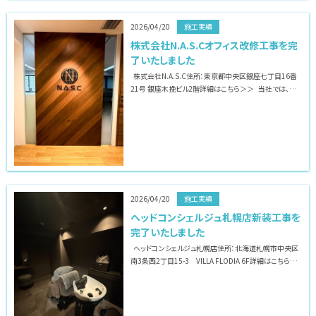
致します
2026/04/20
施工実績
株式会社N.A.S.Cオフィス改修工事を完
了いたしました
株式会社N.A.S.C住所：東京都中央区銀座七丁目16番
21号 銀座木挽ビル2階詳細はこちら＞＞ 当社では、店
舗・オフィスの内装デザイン、施工までワンストップで対応
致します
2026/04/20
施工実績
ヘッドコンシェルジュ札幌店新装工事を
完了いたしました
ヘッドコンシェルジュ札幌店住所：北海道札幌市中央区
南3条西2丁目15-3 VILLA FLODIA 6F詳細はこちら＞
＞ 当社では、店舗・オフィスの内装デザイン、施工までワ
[…]